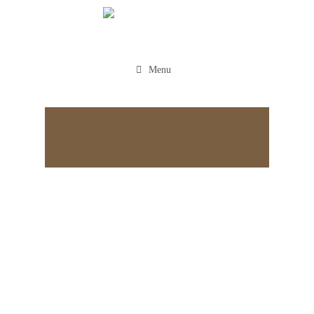
Menu
Appointment
Aliatu qedamo dient ocuiul
Viverra Orci Sagittis