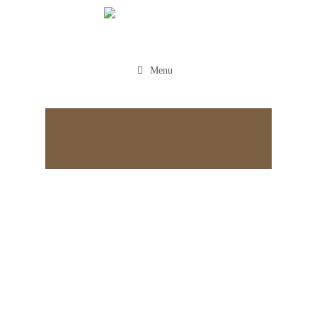
Menu
Appointment
Deindo eprima apud arisat
Massa Placerat Ultricies