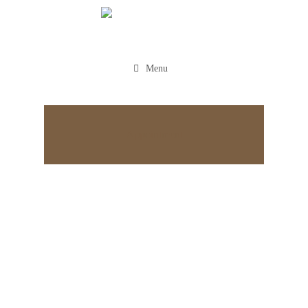
Menu
Appointment
Suamew iunon parte epeto
Tristique Risus Feugiat